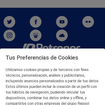
Tus Preferencias de Cookies
San Martín 5-Edificio Muñatones,
48550 Muskiz (Bizkaia)
Telf. 946 357 000
Utilizamos cookies propias y de terceros con fines
© 2026 Petronor S.A.
técnicos, personalización, análisis y publicitarios,
incluyendo anuncios personalizados a partir de tus datos.
Estos últimos pueden incluir la creación de un perfil con
tus hábitos de navegación, pudiendo vincular tus
dispositivos, combinar tus datos online y offline, y
CONTACTO
compartirlos con otras empresas del grupo Repsol.