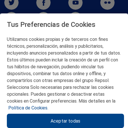
Tus Preferencias de Cookies
Utilizamos cookies propias y de terceros con fines
San Martín 5-Edificio Muñatones,
técnicos, personalización, análisis y publicitarios,
48550 Muskiz (Bizkaia)
incluyendo anuncios personalizados a partir de tus datos.
Telf. 946 357 000
Estos últimos pueden incluir la creación de un perfil con
© 2026 Petronor S.A.
tus hábitos de navegación, pudiendo vincular tus
dispositivos, combinar tus datos online y offline, y
compartirlos con otras empresas del grupo Repsol.
Selecciona Solo necesarias para rechazar las cookies
opcionales. Puedes gestionar o desactivar estas
CONTACTO
cookies en Configurar preferencias. Más detalles en la
Política de Cookies.
MAPA WEB
Aceptar todas
POLITICA DE PRIVACIDAD