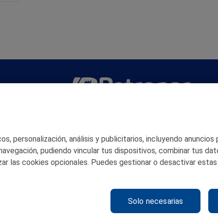
San Martín 5-Edificio Muñatones,
48550 Muskiz (Bizkaia)
Telf. 946 357 000
s, personalización, análisis y publicitarios, incluyendo anuncios
© 2026 Petronor S.A.
 navegación, pudiendo vincular tus dispositivos, combinar tus dat
ar las cookies opcionales. Puedes gestionar o desactivar estas
Solo necesarias