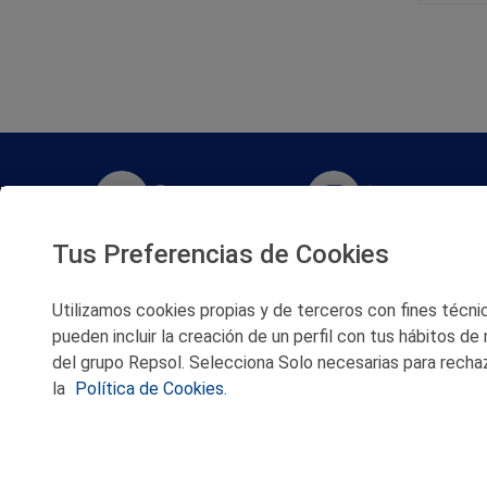
Twitter
Instagram
Tus Preferencias de Cookies
Facebook
Slideshare
Utilizamos cookies propias y de terceros con fines técnico
Youtube
Soundcloud
pueden incluir la creación de un perfil con tus hábitos de
del grupo Repsol. Selecciona Solo necesarias para rechaz
Flickr
la
Política de Cookies.