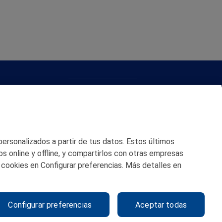
CONTACTO
MAPA WEB
POLITICA DE PRIVACIDAD
 personalizados a partir de tus datos. Estos últimos
AVISO LEGAL
os online y offline, y compartirlos con otras empresas
 cookies en Configurar preferencias. Más detalles en
POLITICA DE COOKIES
CANAL DE ÉTICA
Configurar preferencias
Aceptar todas