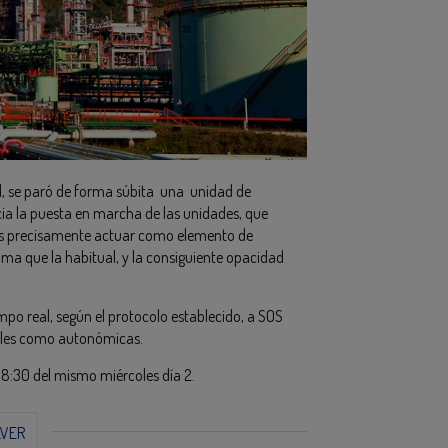
il, se paró de forma súbita una unidad de
icia la puesta en marcha de las unidades, que
n es precisamente actuar como elemento de
ama que la habitual, y la consiguiente opacidad
po real, según el protocolo establecido, a SOS
cales como autonómicas.
8:30 del mismo miércoles día 2.
LVER