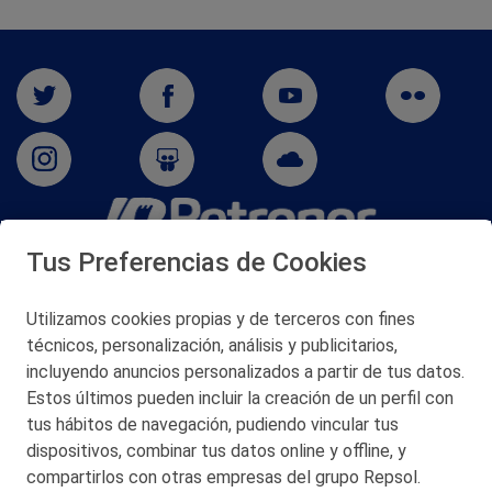
Tus Preferencias de Cookies
San Martín 5-Edificio Muñatones,
48550 Muskiz (Bizkaia)
Telf. 946 357 000
Utilizamos cookies propias y de terceros con fines
© 2026 Petronor S.A.
técnicos, personalización, análisis y publicitarios,
incluyendo anuncios personalizados a partir de tus datos.
Estos últimos pueden incluir la creación de un perfil con
tus hábitos de navegación, pudiendo vincular tus
dispositivos, combinar tus datos online y offline, y
CONTACTO
compartirlos con otras empresas del grupo Repsol.