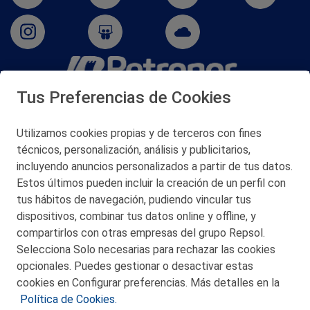
Tus Preferencias de Cookies
San Martín 5-Edificio Muñatones,
48550 Muskiz (Bizkaia)
Telf. 946 357 000
Utilizamos cookies propias y de terceros con fines
© 2026 Petronor S.A.
técnicos, personalización, análisis y publicitarios,
incluyendo anuncios personalizados a partir de tus datos.
Estos últimos pueden incluir la creación de un perfil con
tus hábitos de navegación, pudiendo vincular tus
dispositivos, combinar tus datos online y offline, y
CONTACTO
compartirlos con otras empresas del grupo Repsol.
Selecciona Solo necesarias para rechazar las cookies
MAPA WEB
opcionales. Puedes gestionar o desactivar estas
POLITICA DE PRIVACIDAD
cookies en Configurar preferencias. Más detalles en la
Política de Cookies.
AVISO LEGAL