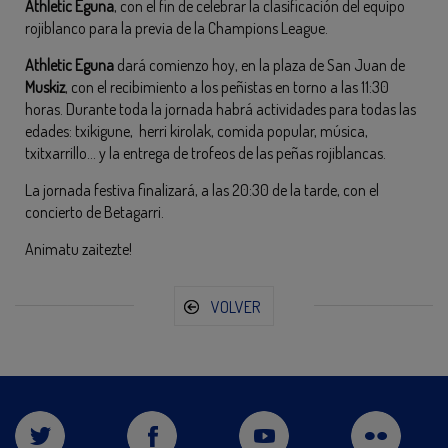
Athletic Eguna
, con el fin de celebrar la clasificación del equipo
rojiblanco para la previa de la Champions League.
Athletic Eguna
dará comienzo hoy, en la plaza de San Juan de
Muskiz
, con el recibimiento a los peñistas en torno a las 11:30
horas. Durante toda la jornada habrá actividades para todas las
edades: txikigune, herri kirolak, comida popular, música,
txitxarrillo… y la entrega de trofeos de las peñas rojiblancas.
La jornada festiva finalizará, a las 20:30 de la tarde, con el
concierto de Betagarri.
Animatu zaitezte!
VOLVER