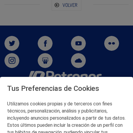
VOLVER
Tus Preferencias de Cookies
San Martín 5-Edificio Muñatones,
48550 Muskiz (Bizkaia)
Telf. 946 357 000
Utilizamos cookies propias y de terceros con fines
© 2026 Petronor S.A.
técnicos, personalización, análisis y publicitarios,
incluyendo anuncios personalizados a partir de tus datos.
Estos últimos pueden incluir la creación de un perfil con
tus hábitos de navegación, pudiendo vincular tus