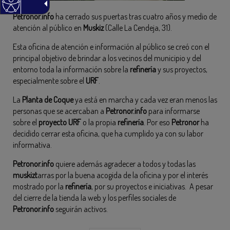
Petronor.info
ha cerrado sus puertas tras cuatro años y medio de
atención al público en
Muskiz
(Calle La Cendeja, 31).
Esta oficina de atención e información al público se creó con el
principal objetivo de brindar a los vecinos del municipio y del
entorno toda la información sobre la
refinería
y sus proyectos,
especialmente sobre el
URF
.
La
Planta de Coque
ya está en marcha y cada vez eran menos las
personas que se acercaban a
Petronor.info
para informarse
sobre el
proyecto URF
o la propia
refinería
. Por eso
Petronor
ha
decidido cerrar esta oficina, que ha cumplido ya con su labor
informativa.
Petronor.info
quiere además agradecer a todos y todas las
muskizt
arras por la buena acogida de la oficina y por el interés
mostrado por la
refinería
, por su proyectos e iniciativas. A pesar
del cierre de la tienda la web y los perfiles sociales de
Petronor.info
seguirán activos.