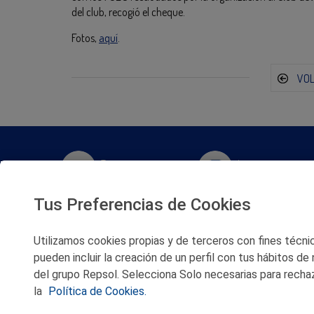
del club, recogió el cheque.
Fotos,
aquí
.
VO
Twitter
Instagram
Tus Preferencias de Cookies
Facebook
Slideshare
Utilizamos cookies propias y de terceros con fines técnico
Youtube
Soundcloud
pueden incluir la creación de un perfil con tus hábitos de
del grupo Repsol. Selecciona Solo necesarias para rechaz
Flickr
la
Política de Cookies.