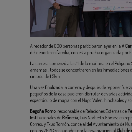
Alrededor de 600 personas participaron ayer en la
V Car
del deporte en familia, con esta prueba organizada por 
La carrera comenzó a las 11 de la mañana en el Polígono S
amamas… todos se concentraron en las inmediaciones 
circuito de 1.5km.
Una vez finalizada la carrera, y después de reponer fuerz
pequeños de la casa pudieron disfrutar de varias activida
espectáculo de magia con el Mago Valen, hinchables y so
Begoña Romo
, responsable de Relaciones Externas de
Pe
Institucionales de
Refinería
, Luis Norberto Gómez, en rep
Correo, y Txus Romón, concejal del Ayuntamiento de Musk
con los 792€ recaudados por la organización al
Club de 