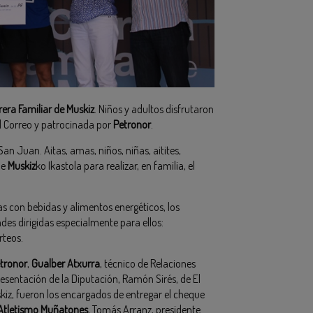
rera Familiar de Muskiz
. Niños y adultos disfrutaron
El Correo y patrocinada por
Petronor
.
an Juan. Aitas, amas, niños, niñas, aitites,
de
Muskiz
ko Ikastola para realizar, en familia, el
as con bebidas y alimentos energéticos, los
des dirigidas especialmente para ellos:
rteos.
tronor
,
Gualber Atxurra
, técnico de Relaciones
resentación de la Diputación, Ramón Sirés, de El
iz, fueron los encargados de entregar el cheque
Atletismo Muñatones.
Tomás Arranz, presidente