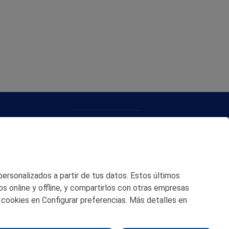
CONTACTO
MAPA WEB
POLITICA DE PRIVACIDAD
 personalizados a partir de tus datos. Estos últimos
AVISO LEGAL
os online y offline, y compartirlos con otras empresas
 cookies en Configurar preferencias. Más detalles en
POLITICA DE COOKIES
CANAL DE ÉTICA