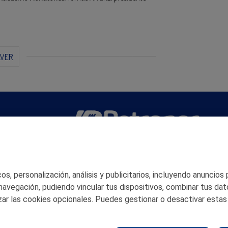
LVER
San Martín 5-Edificio Muñatones,
48550 Muskiz (Bizkaia)
Telf. 946 357 000
s, personalización, análisis y publicitarios, incluyendo anuncios
© 2026 Petronor S.A.
 navegación, pudiendo vincular tus dispositivos, combinar tus dat
ar las cookies opcionales. Puedes gestionar o desactivar estas