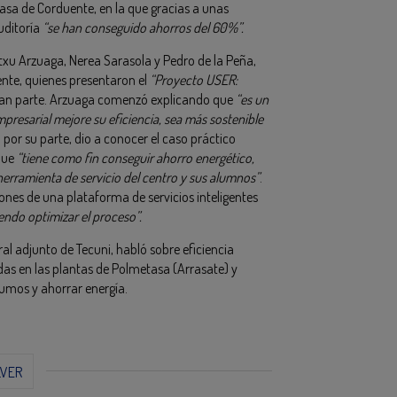
masa de Corduente, en la que gracias a unas
uditoría
“se han conseguido ahorros del 60%”.
xu Arzuaga, Nerea Sarasola y Pedro de la Peña,
nte, quienes presentaron el
“Proyecto USER:
rman parte. Arzuaga comenzó explicando que
“es un
presarial mejore su eficiencia, sea más sostenible
a por su parte, dio a conocer el caso práctico
que
“tiene como fin conseguir ahorro energético,
erramienta de servicio del centro y sus alumnos”
.
iones de una plataforma de servicios inteligentes
endo optimizar el proceso”.
ral adjunto de Tecuni, habló sobre eficiencia
zadas en las plantas de Polmetasa (Arrasate) y
nsumos y ahorrar energía.
LVER