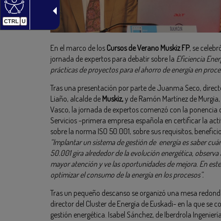
CTRL
U
En el marco de los
Cursos de Verano Muskiz FP
, se celeb
jornada de expertos para debatir sobre la
Eficiencia Ener
prácticas de proyectos para el ahorro de energía en proces
Tras una presentación por parte de Juanma Seco, direct
Liaño, alcalde de
Muskiz,
y de Ramón Martínez de Murgia, 
Vasco, la jornada de expertos comenzó con la ponencia d
Servicios –primera empresa española en certificar la act
sobre la norma ISO 50.001, sobre sus requisitos, beneficio
“Implantar un sistema de gestión de energía es saber c
50.001 gira alrededor de la evolución energética, observa
mayor atención y ve las oportunidades de mejora. En este 
optimizar el consumo de la energía en los procesos”.
Tras un pequeño descanso se organizó una mesa redon
director del Cluster de Energía de Euskadi- en la que se
gestión energética. Isabel Sánchez, de Iberdrola Ingenierí