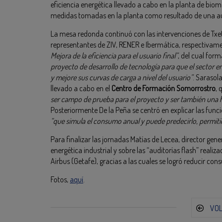
eficiencia energética llevado a cabo en la planta de bio
medidas tomadas en la planta como resultado de una a
La mesa redonda continuó con las intervenciones de Txet
representantes de ZIV, RENER e Ibermática, respectivame
Mejora de la eficiencia para el usuario final”
, del cual fo
proyecto de desarrollo de tecnología para que el sector em
y mejore sus curvas de carga a nivel del usuario”
. Sarasol
llevado a cabo en el
Centro de Formación Somorrostro
, 
ser campo de prueba para el proyecto y ser también una h
Posteriormente De la Peña se centró en explicar las func
“que simula el consumo anual y puede predecirlo, permiti
Para finalizar las jornadas Matías de Lecea, director gene
energética industrial y sobre las “auditorías flash” reali
Airbus (Getafe), gracias a las cuales se logró reducir co
Fotos,
aquí
.
VO