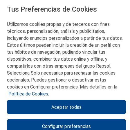
Tus Preferencias de Cookies
San Martín 5-Edificio Muñatones,
48550 Muskiz (Bizkaia)
Telf. 946 357 000
Utilizamos cookies propias y de terceros con fines
© 2026 Petronor S.A.
técnicos, personalización, análisis y publicitarios,
incluyendo anuncios personalizados a partir de tus datos.
Estos últimos pueden incluir la creación de un perfil con
tus hábitos de navegación, pudiendo vincular tus
dispositivos, combinar tus datos online y offline, y
CONTACTO
compartirlos con otras empresas del grupo Repsol.
Selecciona Solo necesarias para rechazar las cookies
MAPA WEB
opcionales. Puedes gestionar o desactivar estas
POLITICA DE PRIVACIDAD
cookies en Configurar preferencias. Más detalles en la
Política de Cookies.
AVISO LEGAL
Aceptar todas
POLITICA DE COOKIES
CANAL DE ÉTICA
Configurar preferencias