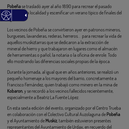
Pobeña
se trasladó ayer al año 1890 para recrear el pasado
minero de la localidad y escenificar un verano típico de finales del
siglo XIX.
Los vecinos de Pobeña se convirtieron ayer en patronos mineros,
burgueses, lavanderas, rederas, herreros… para recrear la vida de
aquellos muskiztarras que se dedicaron a la extracción de
mineral de hierro y que trabajaron en lugares como el almacén
de herramientas o pañol, la notaría o la oficina de enrole. Todo
ello mostrando las diferencias sociales propias de la época.
Durante la jornada, al igual que en años anteriores, se realizó un
pequeño homenaje a los mayores del barrio, concretamente a
Francisco Fernández, quien trabajó como minero en la mina de
Kobaron
, y se recordó a los vecinos fallecidos recientemente,
especialmente a Beatriz La Fuente López.
En esta sexta edición del evento, organizado por el Centro Trueba
en colaboración con el Colectivo Cultural Auzolaguna de
Pobeña
y el Ayuntamiento de
Muskiz
, también estuvieron presentes
representantes del Ayuntamiento de Urdax, en recuerdo del