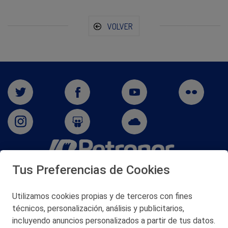
VOLVER
Tus Preferencias de Cookies
San Martín 5-Edificio Muñatones,
48550 Muskiz (Bizkaia)
Telf. 946 357 000
Utilizamos cookies propias y de terceros con fines
© 2026 Petronor S.A.
técnicos, personalización, análisis y publicitarios,
incluyendo anuncios personalizados a partir de tus datos.