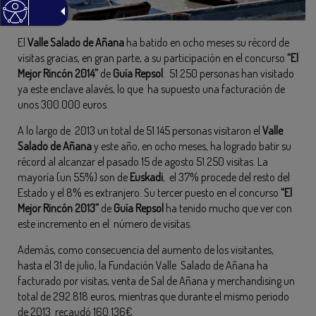
El
Valle Salado de Añana
ha batido en ocho meses su récord de
visitas gracias, en gran parte, a su participación en el concurso
“El
Mejor Rincón 2014”
de
Guía Repsol
. 51.250 personas han visitado
ya este enclave alavés, lo que ha supuesto una facturación de
unos 300.000 euros.
A lo largo de 2013 un total de 51.145 personas visitaron el
Valle
Salado de Añana
y este año, en ocho meses, ha logrado batir su
récord al alcanzar el pasado 15 de agosto 51.250 visitas. La
mayoría (un 55%) son de
Euskadi
, el 37% procede del resto del
Estado y el 8% es extranjero. Su tercer puesto en el concurso
“El
Mejor Rincón 2013”
de
Guía Repsol
ha tenido mucho que ver con
este incremento en el número de visitas.
Además, como consecuencia del aumento de los visitantes,
hasta el 31 de julio, la Fundación Valle Salado de Añana ha
facturado por visitas, venta de Sal de Añana y merchandising un
total de 292.818 euros, mientras que durante el mismo periodo
de 2013 recaudó 160.136€.