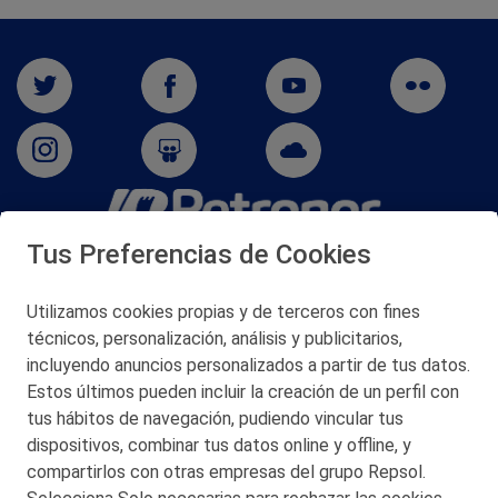
Tus Preferencias de Cookies
San Martín 5-Edificio Muñatones,
48550 Muskiz (Bizkaia)
Telf. 946 357 000
Utilizamos cookies propias y de terceros con fines
© 2026 Petronor S.A.
técnicos, personalización, análisis y publicitarios,
incluyendo anuncios personalizados a partir de tus datos.
Estos últimos pueden incluir la creación de un perfil con
tus hábitos de navegación, pudiendo vincular tus
dispositivos, combinar tus datos online y offline, y
CONTACTO
compartirlos con otras empresas del grupo Repsol.