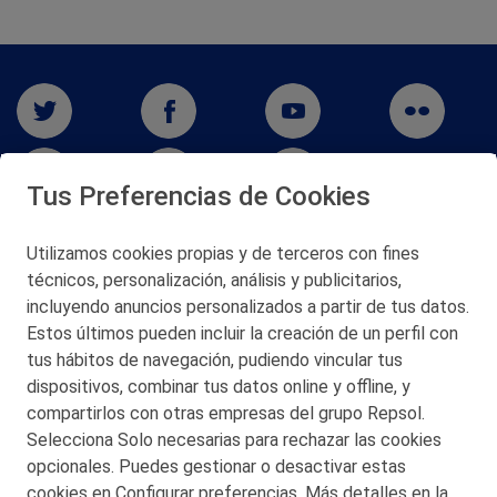
Tus Preferencias de Cookies
Utilizamos cookies propias y de terceros con fines
técnicos, personalización, análisis y publicitarios,
San Martín 5-Edificio Muñatones,
48550 Muskiz (Bizkaia)
incluyendo anuncios personalizados a partir de tus datos.
Telf. 946 357 000
Estos últimos pueden incluir la creación de un perfil con
© 2026 Petronor S.A.
tus hábitos de navegación, pudiendo vincular tus
dispositivos, combinar tus datos online y offline, y
compartirlos con otras empresas del grupo Repsol.
Selecciona Solo necesarias para rechazar las cookies
opcionales. Puedes gestionar o desactivar estas
CONTACTO
cookies en Configurar preferencias. Más detalles en la