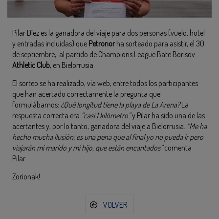
Pilar Díez es la ganadora del viaje para dos personas (vuelo, hotel
y entradas incluídas) que
Petronor
ha sorteado para asistir, el 30
de septiembre, al partido de Champions League Bate Borisov-
Athletic Club
, en Bielorrusia.
El sorteo se ha realizado, vía web, entre todos los participantes
que han acertado correctamente la pregunta que
formulábamos:
¿Qué longitud tiene la playa de La Arena?
La
respuesta correcta era
“casi 1 kilómetro”
y Pilar ha sido una de las
acertantes y, por lo tanto, ganadora del viaje a Bielorrusia.
“Me ha
hecho mucha ilusión; es una pena que al final yo no pueda ir pero
viajarán mi marido y mi hijo, que están encantados”
comenta
Pilar.
Zorionak!
VOLVER