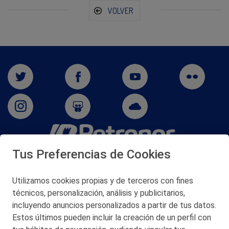
VOLVER
Tus Preferencias de Cookies
San Martín 5-Edificio Muñatones,
48550 Muskiz (Bizkaia)
Telf. 946 357 000
Utilizamos cookies propias y de terceros con fines
© 2026 Petronor S.A.
técnicos, personalización, análisis y publicitarios,
incluyendo anuncios personalizados a partir de tus datos.
Estos últimos pueden incluir la creación de un perfil con