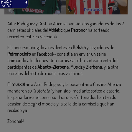
Aitor Rodríguez y Cristina Atienza han sido los ganadores de las 2
camisetas oficiales del
Athletic
que
Petronor
ha sorteado
recientemente en Facebook.
El concurso -dirigido a residentes en
Bizkaia
y seguidores de
Petronor.info
en Facebook- consistía en enviar un selfie
animando a los leones. Una camiseta se ha sorteado entre los
participantes de
Abanto-Zierbena, Muskiz
y
Zierbena
, y la otra
entre los del resto de municipios vizcaínos.
El
muskiz
tarra Aitor Rodríguez y la basauritarra Cristina Atienza
mandaron su
“autofoto”
y han sido, mediante sorteo aleatorio,
los ganadores del concurso. Los dos afortunados han tenido
ocasión de elegir el modelo y la talla de la camiseta que han
recibido ya.
Zorionak!