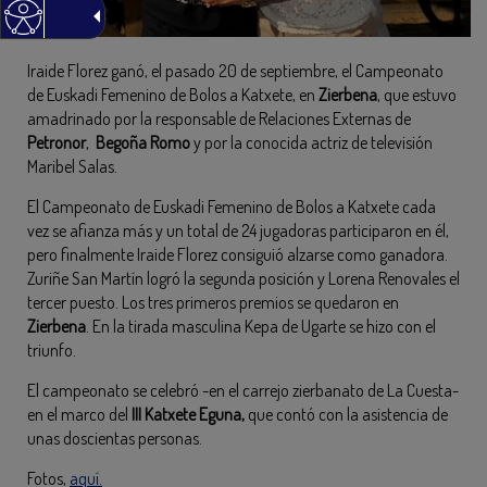
Iraide Florez ganó, el pasado 20 de septiembre, el Campeonato
de Euskadi Femenino de Bolos a Katxete, en
Zierbena
, que estuvo
amadrinado por la responsable de Relaciones Externas de
Petronor
,
Begoña Romo
y por la conocida actriz de televisión
Maribel Salas.
El Campeonato de Euskadi Femenino de Bolos a Katxete cada
vez se afianza más y un total de 24 jugadoras participaron en él,
pero finalmente Iraide Florez consiguió alzarse como ganadora.
Zuriñe San Martín logró la segunda posición y Lorena Renovales el
tercer puesto. Los tres primeros premios se quedaron en
Zierbena
. En la tirada masculina Kepa de Ugarte se hizo con el
triunfo.
El campeonato se celebró -en el carrejo zierbanato de La Cuesta-
en el marco del
III Katxete Eguna,
que contó con la asistencia de
unas doscientas personas.
Fotos,
aquí.