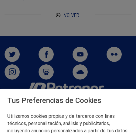
VOLVER
Tus Preferencias de Cookies
San Martín 5-Edificio Muñatones,
48550 Muskiz (Bizkaia)
Telf. 946 357 000
Utilizamos cookies propias y de terceros con fines
© 2026 Petronor S.A.
técnicos, personalización, análisis y publicitarios,
incluyendo anuncios personalizados a partir de tus datos.