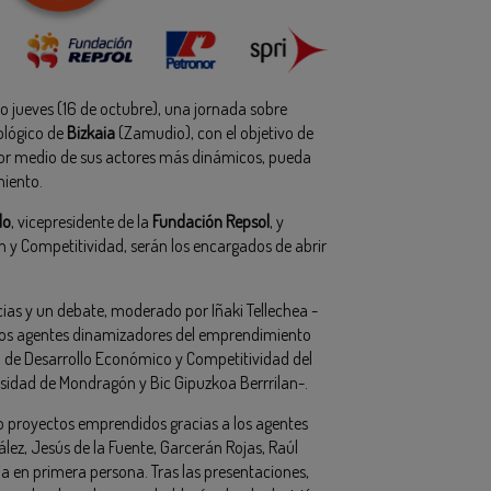
o jueves (16 de octubre), una jornada sobre
ológico de
Bizkaia
(Zamudio), con el objetivo de
 por medio de sus actores más dinámicos, pueda
miento.
lo
, vicepresidente de la
Fundación Repsol
, y
ón y Competitividad, serán los encargados de abrir
as y un debate, moderado por Iñaki Tellechea -
 los agentes dinamizadores del emprendimiento
 de Desarrollo Económico y Competitividad del
ersidad de Mondragón y Bic Gipuzkoa Berrrilan-.
 proyectos emprendidos gracias a los agentes
z, Jesús de la Fuente, Garcerán Rojas, Raúl
a en primera persona. Tras las presentaciones,