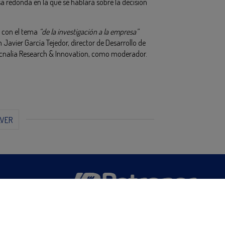
 redonda en la que se hablará sobre la decisión
s con el tema
“de la investigación a la empresa”
avier García Tejedor, director de Desarrollo de
Tecnalia Research & Innovation, como moderador.
LVER
San Martín 5-Edificio Muñatones,
48550 Muskiz (Bizkaia)