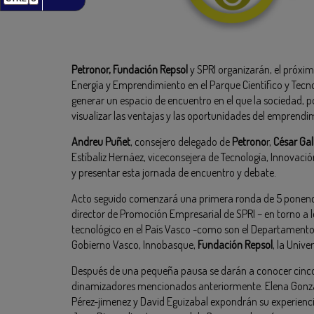
Petronor, Fundación Repsol
y SPRI organizarán, el próxim
Energía y Emprendimiento en el Parque Científico y Tecn
generar un espacio de encuentro en el que la sociedad,
visualizar las ventajas y las oportunidades del emprendi
Andreu Puñet
, consejero delegado de
Petrono
r,
César Gal
Estíbaliz Hernáez, viceconsejera de Tecnología, Innovaci
y presentar esta jornada de encuentro y debate.
Acto seguido comenzará una primera ronda de 5 ponenci
director de Promoción Empresarial de SPRI – en torno a
tecnológico en el País Vasco -como son el Departamento
Gobierno Vasco, Innobasque,
Fundación Repsol
, la Univ
Después de una pequeña pausa se darán a conocer cinco
dinamizadores mencionados anteriormente. Elena Gonzále
Pérez-jimenez y David Eguizabal expondrán su experienci