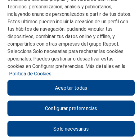
técnicos, personalización, análisis y publicitarios,
San Martín 5-Edificio Muñatones,
48550 Muskiz (Bizkaia)
incluyendo anuncios personalizados a partir de tus datos.
Telf. 946 357 000
Estos últimos pueden incluir la creación de un perfil con
© 2026 Petronor S.A.
tus hábitos de navegación, pudiendo vincular tus
dispositivos, combinar tus datos online y offline, y
compartirlos con otras empresas del grupo Repsol.
Selecciona Solo necesarias para rechazar las cookies
opcionales. Puedes gestionar o desactivar estas
CONTACTO
cookies en Configurar preferencias. Más detalles en la
Política de Cookies.
MAPA WEB
Aceptar todas
POLITICA DE PRIVACIDAD
AVISO LEGAL
Configurar preferencias
POLITICA DE COOKIES
CANAL DE ÉTICA
Solo necesarias