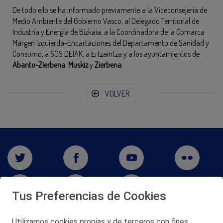
De todo ello se ha informado previamente a la Viceconsejería de
Medio Ambiente del Gobierno Vasco, al Delegado Territorial de
Industria y Energía de Bizkaia, a la Coordinadora de la Comarca
Margen Izquierda-Encartaciones del Departamento de Sanidad y
Consumo, a SOS DEIAK, a Ertzaintza y a los ayuntamientos de
Abanto-Zierbena
,
Muskiz
y
Zierbena
.
VOLVER
Tus Preferencias de Cookies
Utilizamos cookies propias y de terceros con fines