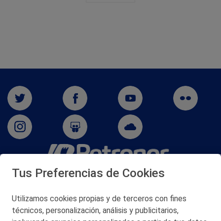
Tus Preferencias de Cookies
San Martín 5-Edificio Muñatones,
48550 Muskiz (Bizkaia)
Telf. 946 357 000
Utilizamos cookies propias y de terceros con fines
© 2026 Petronor S.A.
técnicos, personalización, análisis y publicitarios,