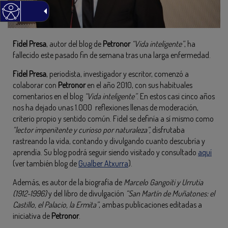
Fidel Presa
, autor del blog de
Petronor
“Vida inteligente”
, ha
fallecido este pasado fin de semana tras una larga enfermedad.
Fidel Presa
, periodista, investigador y escritor, comenzó a
colaborar con
Petronor
en el año 2010, con sus habituales
comentarios en el blog
“Vida inteligente”
. En estos casi cinco años
nos ha dejado unas 1.000 reflexiones llenas de moderación,
criterio propio y sentido común. Fidel se definía a sí mismo como
“lector impenitente y curioso por naturaleza”,
disfrutaba
rastreando la vida, contando y divulgando cuanto descubría y
aprendía. Su blog podrá seguir siendo visitado y consultado
aquí
(ver también blog de
Gualber Atxurra
).
Además, es autor de la biografía de
Marcelo Gangoiti y Urrutia
(1912-1996)
y del libro de divulgación
“San Martín de Muñatones: el
Castillo, el Palacio, la Ermita”
, ambas publicaciones editadas a
iniciativa de
Petronor
.