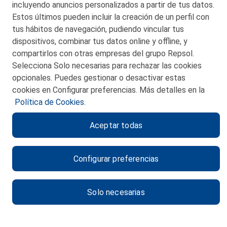
48550 Muskiz (Bizkaia)
incluyendo anuncios personalizados a partir de tus datos.
Telf. 946 357 000
Estos últimos pueden incluir la creación de un perfil con
© 2026 Petronor S.A.
tus hábitos de navegación, pudiendo vincular tus
dispositivos, combinar tus datos online y offline, y
compartirlos con otras empresas del grupo Repsol.
Selecciona Solo necesarias para rechazar las cookies
opcionales. Puedes gestionar o desactivar estas
CONTACTO
cookies en Configurar preferencias. Más detalles en la
Política de Cookies.
MAPA WEB
Aceptar todas
POLITICA DE PRIVACIDAD
AVISO LEGAL
Configurar preferencias
POLITICA DE COOKIES
CANAL DE ÉTICA
Solo necesarias