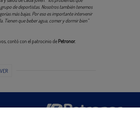
ca y salud de cada joven:
“los problemas que
r grupo de deportistas. Nosotros también tenemos
orías más bajas. Por eso es importante intervenir
ida. Tienen que beber agua, comer y dormir bien”
os, contó con el patrocinio de
Petronor.
LVER
San Martín 5-Edificio Muñatones,
48550 Muskiz (Bizkaia)
Telf. 946 357 000