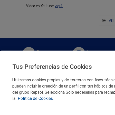
Vídeo en Youtube,
aquí.
VO
Twitter
Instagram
Tus Preferencias de Cookies
Facebook
Slideshare
Utilizamos cookies propias y de terceros con fines técnico
Youtube
Soundcloud
pueden incluir la creación de un perfil con tus hábitos de
del grupo Repsol. Selecciona Solo necesarias para rechaz
Flickr
la
Política de Cookies.