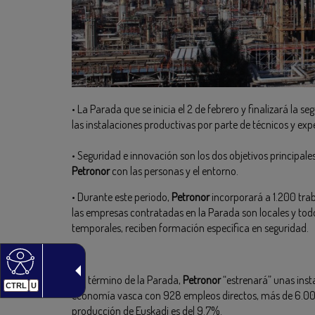
• La Parada que se inicia el 2 de febrero y finalizará la 
las instalaciones productivas por parte de técnicos y exp
• Seguridad e innovación son los dos objetivos principal
Petronor
con las personas y el entorno.
• Durante este periodo,
Petronor
incorporará a 1.200 tra
las empresas contratadas en la Parada son locales y todo
temporales, reciben formación específica en seguridad.
• Al término de la Parada,
Petronor
“estrenará” unas inst
CTRL
U
economía vasca con 928 empleos directos, más de 6.000 i
producción de Euskadi es del 9.7%.