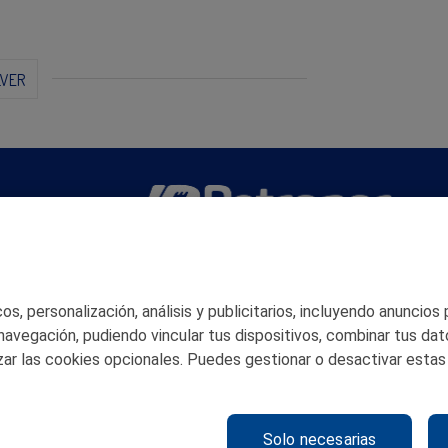
LVER
San Martín 5-Edificio Muñatones,
48550 Muskiz (Bizkaia)
Telf. 946 357 000
s, personalización, análisis y publicitarios, incluyendo anuncios
© 2026 Petronor S.A.
 navegación, pudiendo vincular tus dispositivos, combinar tus dat
ar las cookies opcionales. Puedes gestionar o desactivar estas
Solo necesarias