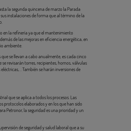
 hasta la segunda quincena de marzo la Parada
 sus instalaciones de forma que al término de la
o.
bo en la refinería ya que el mantenimiento
demás de las mejoras en eficiencia energética, en
dio ambiente.
s que se llevan a cabo anualmente, es cada cinco
se revisarán torres, recipientes, hornos, válvulas
eléctricas,… También se harán inversiones de
ial que se aplica a todos los procesos. Las
os protocolos elaborados y en los que han sido
ara Petronor, la seguridad es una prioridad y un
pervisión de seguridad y salud laboral que a su