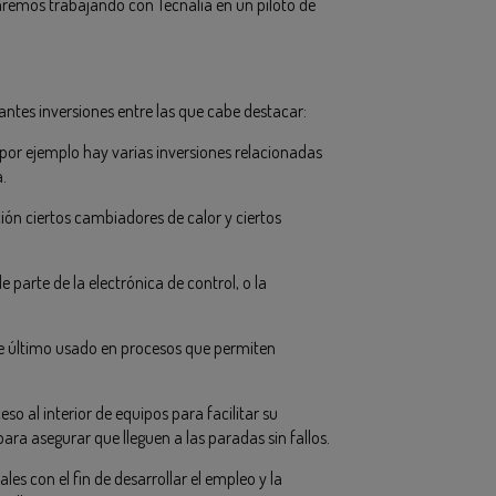
aremos trabajando con Tecnalia en un piloto de
antes inversiones entre las que cabe destacar:
, por ejemplo hay varias inversiones relacionadas
.
ción ciertos cambiadores de calor y ciertos
 parte de la electrónica de control, o la
te último usado en procesos que permiten
so al interior de equipos para facilitar su
ara asegurar que lleguen a las paradas sin fallos.
es con el fin de desarrollar el empleo y la