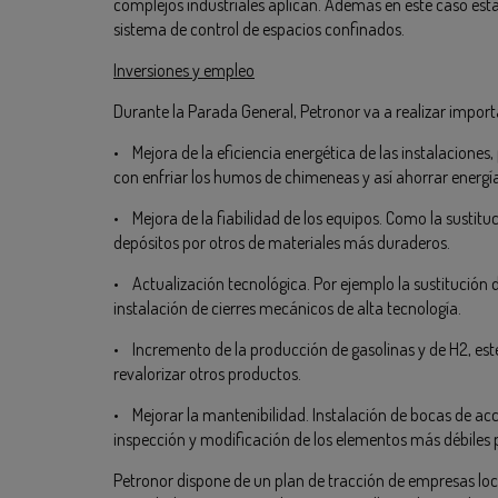
complejos industriales aplican. Además en este caso est
sistema de control de espacios confinados.
Inversiones y empleo
Durante la Parada General, Petronor va a realizar import
• Mejora de la eficiencia energética de las instalaciones
con enfriar los humos de chimeneas y así ahorrar energía
• Mejora de la fiabilidad de los equipos. Como la sustitu
depósitos por otros de materiales más duraderos.
• Actualización tecnológica. Por ejemplo la sustitución de
instalación de cierres mecánicos de alta tecnología.
• Incremento de la producción de gasolinas y de H2, es
revalorizar otros productos.
• Mejorar la mantenibilidad. Instalación de bocas de acce
inspección y modificación de los elementos más débiles p
Petronor dispone de un plan de tracción de empresas local