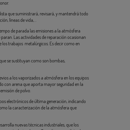
ronor.
ista que suministrará, revisará, y mantendrá todo
ción, líneas de vida,…
tiempo de parada las emisiones a la atmósfera
e paran. Las actividades de reparación ocasionan
e los trabajos metalúrgicos. Es decir como en
s que se sustituyan como son bombas,
vios a los vaporizados a atmósfera en los equipos
edo con arena que aporta mayor seguridad en la
 emisión de polvo.
uipos electrónicos de última generación, indicando
í como la caracterización de la atmósfera que
rrolla nuevas técnicas industriales, que los