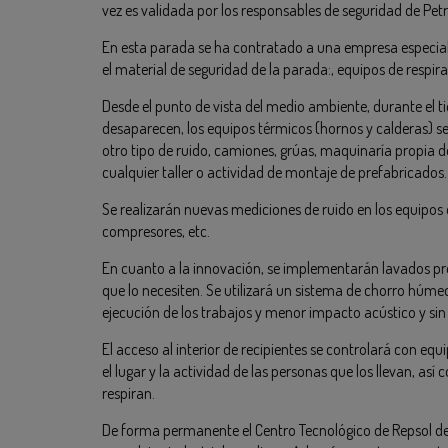
vez es validada por los responsables de seguridad de Pet
En esta parada se ha contratado a una empresa especial
el material de seguridad de la parada:, equipos de respira
Desde el punto de vista del medio ambiente, durante el 
desaparecen, los equipos térmicos (hornos y calderas) s
otro tipo de ruido, camiones, grúas, maquinaría propia d
cualquier taller o actividad de montaje de prefabricados.
Se realizarán nuevas mediciones de ruido en los equipo
compresores, etc.
En cuanto a la innovación, se implementarán lavados pre
que lo necesiten. Se utilizará un sistema de chorro húm
ejecución de los trabajos y menor impacto acústico y sin
El acceso al interior de recipientes se controlará con eq
el lugar y la actividad de las personas que los llevan, as
respiran.
De forma permanente el Centro Tecnológico de Repsol desa