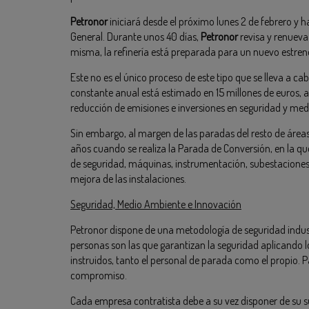
Petronor
iniciará desde el próximo lunes 2 de febrero y
General. Durante unos 40 días,
Petronor
revisa y renueva
misma, la refinería está preparada para un nuevo estren
Este no es el único proceso de este tipo que se lleva a ca
constante anual está estimado en 15 millones de euros, a
reducción de emisiones e inversiones en seguridad y me
Sin embargo, al margen de las paradas del resto de área
años cuando se realiza la Parada de Conversión, en la que 
de seguridad, máquinas, instrumentación, subestaciones 
mejora de las instalaciones.
Seguridad, Medio Ambiente e Innovación
Petronor dispone de una metodología de seguridad industr
personas son las que garantizan la seguridad aplicando l
instruidos, tanto el personal de parada como el propio. P
compromiso.
Cada empresa contratista debe a su vez disponer de su su