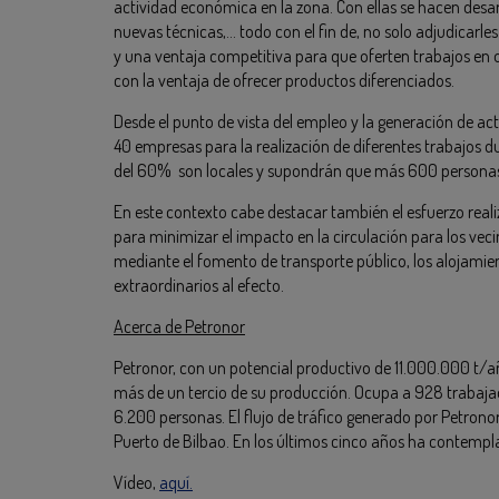
actividad económica en la zona. Con ellas se hacen desarr
nuevas técnicas,… todo con el fin de, no solo adjudicarle
y una ventaja competitiva para que oferten trabajos en o
con la ventaja de ofrecer productos diferenciados.
Desde el punto de vista del empleo y la generación de a
40 empresas para la realización de diferentes trabajos 
del 60% son locales y supondrán que más 600 personas 
En este contexto cabe destacar también el esfuerzo real
para minimizar el impacto en la circulación para los veci
mediante el fomento de transporte público, los alojamien
extraordinarios al efecto.
Acerca de Petronor
Petronor, con un potencial productivo de 11.000.000 t/añ
más de un tercio de su producción. Ocupa a 928 trabajad
6.200 personas. El flujo de tráfico generado por Petron
Puerto de Bilbao. En los últimos cinco años ha contempl
Vídeo,
aquí.