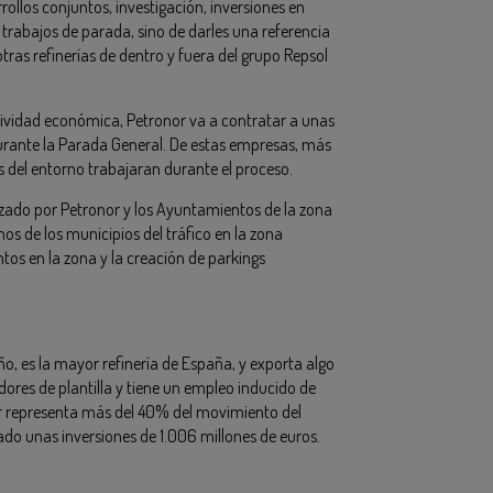
ollos conjuntos, investigación, inversiones en
s trabajos de parada, sino de darles una referencia
tras refinerías de dentro y fuera del grupo Repsol
ctividad económica, Petronor va a contratar a unas
durante la Parada General. De estas empresas, más
del entorno trabajaran durante el proceso.
izado por Petronor y los Ayuntamientos de la zona
nos de los municipios del tráfico en la zona
tos en la zona y la creación de parkings
o, es la mayor refinería de España, y exporta algo
ores de plantilla y tiene un empleo inducido de
or representa más del 40% del movimiento del
ado unas inversiones de 1.006 millones de euros.