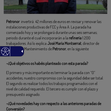
Petronor
invertirá 42 millones de euros en revisar y renovar las
instalaciones productivas de FCC y Área A. La parada ha
comenzado hoy y se prolongará durante unas seis semanas;
periodo durante el cual incorporarán a la
refinería
1.200
trabajadores. Así lo explica
José María Montserrat
, director de
Fiabilidad y Mantenimiento de
Petronor
, en la siguiente
entrevista:
-¿Qué objetivos os habéis planteado con esta parada?
El primero y más importante es terminar la parada con “0”
accidentes, nuestro compromiso con la seguridad debe ser total.
El segundo es realizar todos los trabajos programados con el
nivel de calidad requerido. El tercero es cumplir con el plazo y
presupuesto asignado.
-¿Qué novedades hay con respecto a las anteriores paradas de
Conversión?