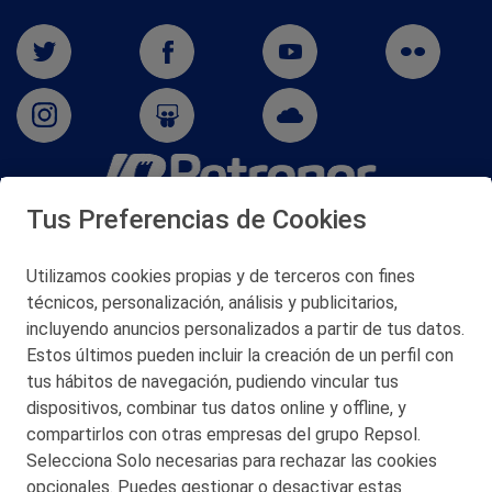
Tus Preferencias de Cookies
San Martín 5-Edificio Muñatones,
48550 Muskiz (Bizkaia)
Telf. 946 357 000
Utilizamos cookies propias y de terceros con fines
© 2026 Petronor S.A.
técnicos, personalización, análisis y publicitarios,
incluyendo anuncios personalizados a partir de tus datos.
Estos últimos pueden incluir la creación de un perfil con
tus hábitos de navegación, pudiendo vincular tus
dispositivos, combinar tus datos online y offline, y
CONTACTO
compartirlos con otras empresas del grupo Repsol.
Selecciona Solo necesarias para rechazar las cookies
MAPA WEB
opcionales. Puedes gestionar o desactivar estas