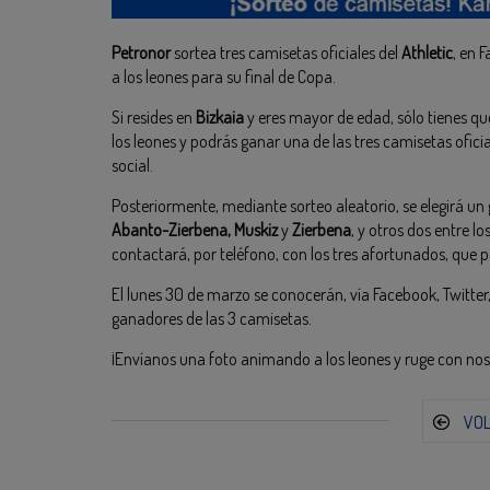
Petronor
sortea tres camisetas oficiales del
Athletic
, en 
a los leones para su final de Copa.
Si resides en
Bizkaia
y eres mayor de edad, sólo tienes q
los leones y podrás ganar una de las tres camisetas oficia
social.
Posteriormente, mediante sorteo aleatorio, se elegirá un 
Abanto-Zierbena, Muskiz
y
Zierbena
, y otros dos entre l
contactará, por teléfono, con los tres afortunados, que po
El lunes 30 de marzo se conocerán, vía Facebook, Twitter
ganadores de las 3 camisetas.
¡Envíanos una foto animando a los leones y ruge con nos
VO