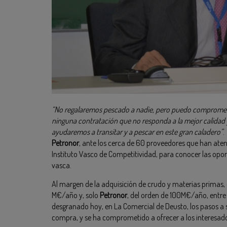
“No regalaremos pescado a nadie, pero puedo comprom
ninguna contratación que no responda a la mejor calidad
ayudaremos a transitar y a pescar en este gran caladero”
.
Petronor
, ante los cerca de 60 proveedores que han ate
Instituto Vasco de Competitividad, para conocer las opor
vasca.
Al margen de la adquisición de crudo y materias primas,
M€/año y, solo
Petronor
, del orden de 100M€/año, entre 
desgranado hoy, en La Comercial de Deusto, los pasos a 
compra, y se ha comprometido a ofrecer a los interesado