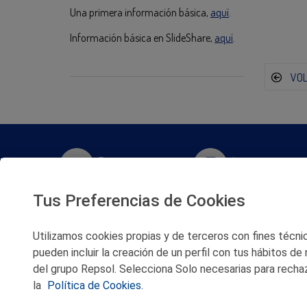
Una primera información básica,
aquí
.
Información básica en SlideShare,
aquí
.
VO
Twitter
Instagram
Tus Preferencias de Cookies
Facebook
Slideshare
Utilizamos cookies propias y de terceros con fines técnico
Youtube
Soundcloud
pueden incluir la creación de un perfil con tus hábitos de
del grupo Repsol. Selecciona Solo necesarias para rechaz
Flickr
la
Política de Cookies.