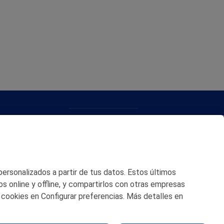
CONTACTO
MAPA WEB
POLITICA DE PRIVACIDAD
 personalizados a partir de tus datos. Estos últimos
AVISO LEGAL
os online y offline, y compartirlos con otras empresas
 cookies en Configurar preferencias. Más detalles en
POLITICA DE COOKIES
CANAL DE ÉTICA