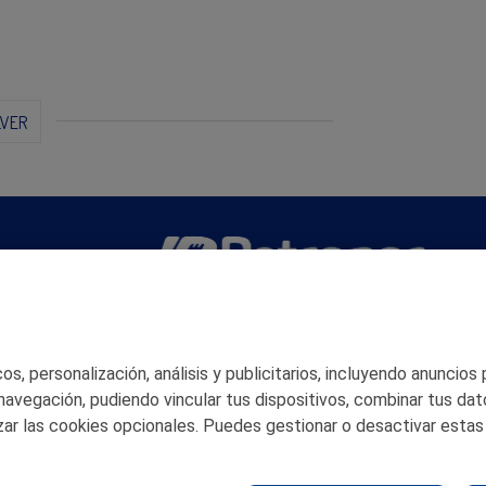
LVER
San Martín 5-Edificio Muñatones,
48550 Muskiz (Bizkaia)
Telf. 946 357 000
s, personalización, análisis y publicitarios, incluyendo anuncios
© 2026 Petronor S.A.
 navegación, pudiendo vincular tus dispositivos, combinar tus dat
ar las cookies opcionales. Puedes gestionar o desactivar estas