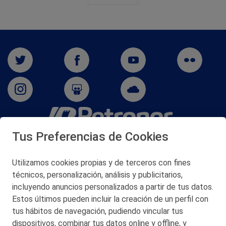
Tus Preferencias de Cookies
San Martín 5-Edificio Muñatones,
48550 Muskiz (Bizkaia)
Telf. 946 357 000
Utilizamos cookies propias y de terceros con fines
© 2026 Petronor S.A.
técnicos, personalización, análisis y publicitarios,
incluyendo anuncios personalizados a partir de tus datos.
Estos últimos pueden incluir la creación de un perfil con
tus hábitos de navegación, pudiendo vincular tus
dispositivos, combinar tus datos online y offline, y