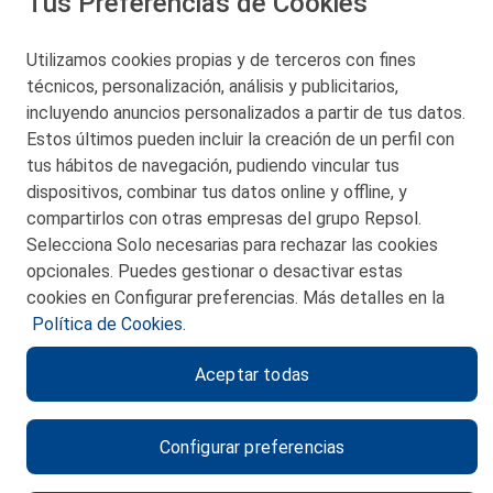
Tus Preferencias de Cookies
San Martín 5-Edificio Muñatones,
48550 Muskiz (Bizkaia)
Telf. 946 357 000
Utilizamos cookies propias y de terceros con fines
© 2026 Petronor S.A.
técnicos, personalización, análisis y publicitarios,
incluyendo anuncios personalizados a partir de tus datos.
Estos últimos pueden incluir la creación de un perfil con
tus hábitos de navegación, pudiendo vincular tus
dispositivos, combinar tus datos online y offline, y
CONTACTO
compartirlos con otras empresas del grupo Repsol.
Selecciona Solo necesarias para rechazar las cookies
MAPA WEB
opcionales. Puedes gestionar o desactivar estas
POLITICA DE PRIVACIDAD
cookies en Configurar preferencias. Más detalles en la
Política de Cookies.
AVISO LEGAL
Aceptar todas
POLITICA DE COOKIES
CANAL DE ÉTICA
Configurar preferencias