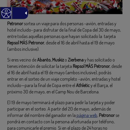
Petronor
sortea un viaje para dos personas -avión, entradas y
hotel incluido- para disfrutar de la final de Copa del 30 de mayo,
entre todas aquellas personas que hayan solicitado la tarjeta
Repsol MÁS Petronor
, desde el 16 de abril hasta el 19 de mayo
(ambos inclusive).
Si eres vecino de
Abanto, Muskiz
o
Zierbena
y has solicitado o
tienes intención de solicitar la tarjeta
Repsol MÁS Petronor
, desde
el 16 de abril hasta el 19 de mayo (ambos inclusive), podrás
entrar en el sorteo de un viaje completo –avión, entradas y hotel
incluido—para la final de Copa entre el
Athletic
y el Barça, el
próximo 30 de mayo, en el Camp Nou de Barcelona.
El 19 de mayo terminará el plazo para pedir la tarjeta y poder
participar en el sorteo. A partir del 20 de mayo, además de
informar del nombre del ganador en la
página
web
,
Petronor
se
pondrá en contacto con la persona afortunada por teléfono,
para comunicarle el premio. Si en el plazo de 24 horas no