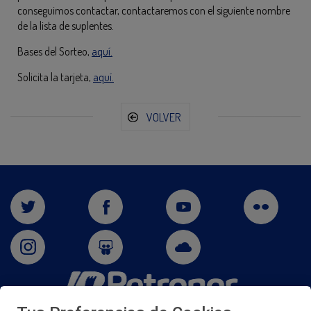
conseguimos contactar, contactaremos con el siguiente nombre
de la lista de suplentes.
Bases del Sorteo,
aquí.
Solicita la tarjeta,
aquí.
VOLVER