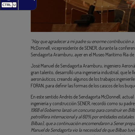
CTRL
U
“Hay que agradecer a mi padre su enorme contribución a s
McDonnell, vicepresidente de SENER, durante la conferen
Sendagorta Aramburu, ayer en el Museo Marítimo Ría de 
José Manuel de Sendagorta Aramburu, ingeniero Aeronáut
gran talento, desarrolló una ingeniería industrial, que le 
aeronáuticos, creando algunos de los trabajos ingenieri
FORAN, para definir las formas de los cascos de los buque
En este sentido Andrés de Sendagorta McDonnell, actual 
ingeniería y construcción SENER, recordó como su padre i
1968 el Gobierno lanzó un concurso para construir en Bi
petrolífera internacional y al 60% por entidades estatales 
Bilbao), que a continuación encomendaron a Sener preparar
Manuel de Sendagorta vio la necesidad de que Bilbao tuvie