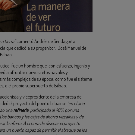
u tierra”
comentó Andrés de Sendagorta
cia que dedicó a su progenitor, José Manuel de
Bilbao.
ico, fue un hombre que, con esfuerzo, ingenio y
llevó a afrontar nuevos retos navales y
les más complejos de su época, como fue el sistema
s, o el propio superpuerto de Bilbao.
accionista y vicepresidente de la empresa de
deó el proyecto del puerto bilbaíno:
“en el año
lbao una
refinería,
participada al 40% por una
(los bancos y las cajas de ahorro vizcaínas y de
 la oferta. A la hora de diseñar el proyecto
ra un puerto capaz de permitir el atraque de los