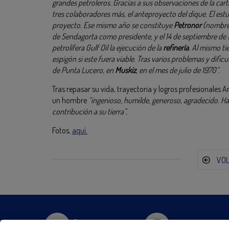
grandes petroleros. Gracias a sus observaciones de la cart
tres colaboradores más, el anteproyecto del dique. El estu
proyecto. Ese mismo año se constituye
Petronor
(nombre 
de Sendagorta como presidente, y el 14 de septiembre de 
petrolífera Gulf Oil la ejecución de la
refinería
. Al mismo t
espigón si este fuera viable. Tras varios problemas y dific
de Punta Lucero, en
Muskiz
, en el mes de julio de 1970”.
Tras repasar su vida, trayectoria y logros profesionales
un hombre
“ingenioso, humilde, generoso, agradecido. H
contribución a su tierra”.
Fotos,
aquí.
VO
Twitter
Instagram