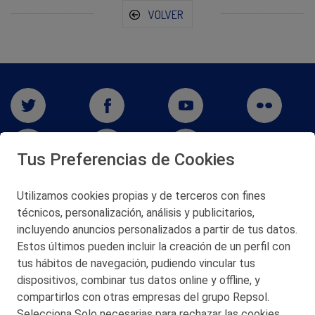
VOLVER
Tus Preferencias de Cookies
Utilizamos cookies propias y de terceros con fines
San Martín 5-Edificio Muñatones,
técnicos, personalización, análisis y publicitarios,
48550 Muskiz (Bizkaia)
incluyendo anuncios personalizados a partir de tus datos.
Telf. 946 357 000
Estos últimos pueden incluir la creación de un perfil con
© 2026 Petronor S.A.
tus hábitos de navegación, pudiendo vincular tus
dispositivos, combinar tus datos online y offline, y
compartirlos con otras empresas del grupo Repsol.
Selecciona Solo necesarias para rechazar las cookies