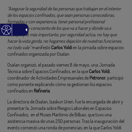
“Asegurar la seguridad de las personas que trabajan en el interior
de los espacios confinados, que sean personas conocedoras,
formadas y con experiencia, tener personal profesional
cualificado y consciente de los que va a hacer y dónde va a
trabajar, y lo más importante, por seguridad actúa, no hay que
hacer la vista gorda, no hagamos dejación de nuestras funciones,
no todo vale”
manifestó
Carlos Yoldi
en la jornada sobre espacios
confinados organizada por Osalan.
Osalan organizó, el pasado viernes 8 de mayo, una Jornada
Técnica sobre Espacios Confinados, en la que
Carlos Yoldi
,
coordinador de Actividades Empresariales de
Petronor
, participó
como ponente explicando cómo se gestionan los espacios
confinados en
Refinería
.
La directora de Osalan, Izaskun Urien, fue la encargada de abrir y
presentar la Jornada sobre Riesgos Laborales en Espacios
Confinados, en el Museo Marítimo de Bilbao, que tuvo una
asistencia masiva de unas 250 personas. Tras la inauguración del
evento comenzó una ronda de ponencias, en la que Carlos Yoldi