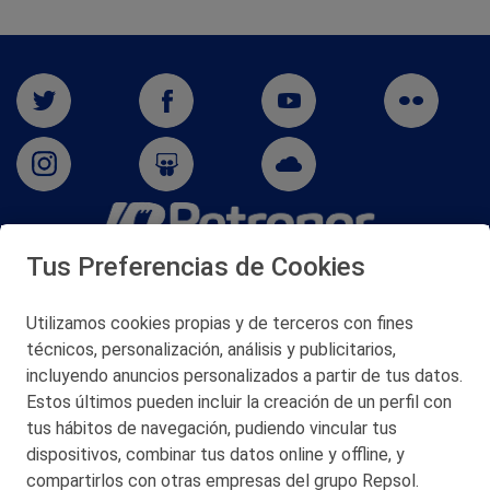
Tus Preferencias de Cookies
San Martín 5-Edificio Muñatones,
48550 Muskiz (Bizkaia)
Telf. 946 357 000
Utilizamos cookies propias y de terceros con fines
© 2026 Petronor S.A.
técnicos, personalización, análisis y publicitarios,
incluyendo anuncios personalizados a partir de tus datos.
Estos últimos pueden incluir la creación de un perfil con
tus hábitos de navegación, pudiendo vincular tus
dispositivos, combinar tus datos online y offline, y
CONTACTO
compartirlos con otras empresas del grupo Repsol.