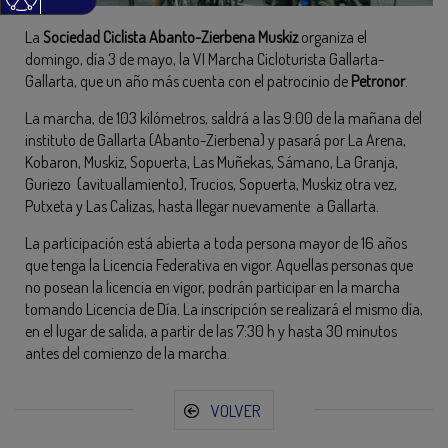
La
Sociedad Ciclista Abanto-Zierbena Muskiz
organiza el
domingo, día 3 de mayo, la VI Marcha Cicloturista Gallarta-
Gallarta, que un año más cuenta con el patrocinio de
Petronor
.
La marcha, de 103 kilómetros, saldrá a las 9:00 de la mañana del
instituto de Gallarta (Abanto-Zierbena) y pasará por La Arena,
Kobaron, Muskiz, Sopuerta, Las Muñekas, Sámano, La Granja,
Guriezo (avituallamiento), Trucios, Sopuerta, Muskiz otra vez,
Putxeta y Las Calizas, hasta llegar nuevamente a Gallarta.
La participación está abierta a toda persona mayor de 16 años
que tenga la Licencia Federativa en vigor. Aquellas personas que
no posean la licencia en vigor, podrán participar en la marcha
tomando Licencia de Día. La inscripción se realizará el mismo día,
en el lugar de salida, a partir de las 7:30 h y hasta 30 minutos
antes del comienzo de la marcha.
VOLVER