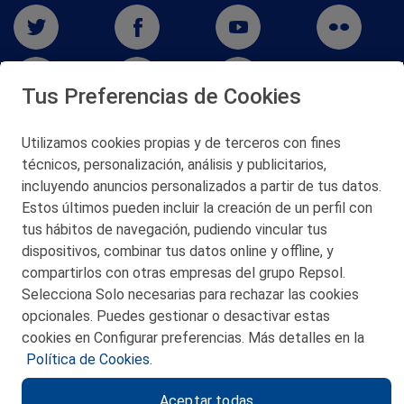
Tus Preferencias de Cookies
Utilizamos cookies propias y de terceros con fines
San Martín 5-Edificio Muñatones,
técnicos, personalización, análisis y publicitarios,
48550 Muskiz (Bizkaia)
incluyendo anuncios personalizados a partir de tus datos.
Telf. 946 357 000
Estos últimos pueden incluir la creación de un perfil con
© 2026 Petronor S.A.
tus hábitos de navegación, pudiendo vincular tus
dispositivos, combinar tus datos online y offline, y
compartirlos con otras empresas del grupo Repsol.
Selecciona Solo necesarias para rechazar las cookies
opcionales. Puedes gestionar o desactivar estas
CONTACTO
cookies en Configurar preferencias. Más detalles en la
Política de Cookies.
MAPA WEB
Aceptar todas
POLITICA DE PRIVACIDAD