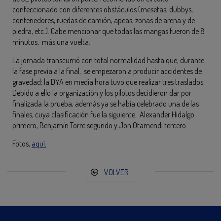
confeccionado con diferentes obstáculos (mesetas, dubbys,
contenedores, ruedas de camión, apeas, zonas de arena y de
piedra, etc.). Cabe mencionar que todas las mangas fueron de 8
minutos, más una vuelta.
La jornada transcurrió con total normalidad hasta que, durante
la fase previa a la final, se empezaron a producir accidentes de
gravedad; la DYA en media hora tuvo que realizar tres traslados.
Debido a ello la organización y los pilotos decidieron dar por
finalizada la prueba, además ya se había celebrado una de las
finales, cuya clasificación fue la siguiente: Alexander Hidalgo
primero, Benjamín Torre segundo y Jon Otamendi tercero.
Fotos,
aquí.
VOLVER