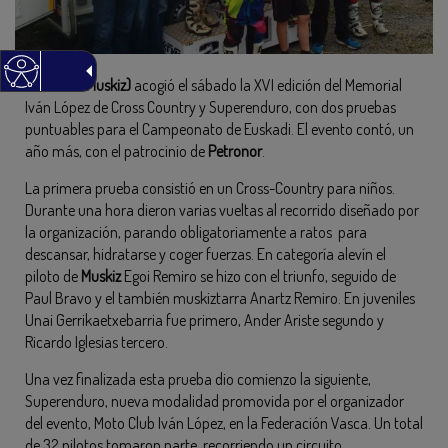
Kobaron (Muskiz)
acogió el sábado la XVI edición del Memorial
Iván López de Cross Country y Superenduro, con dos pruebas
puntuables para el Campeonato de Euskadi. El evento contó, un
año más, con el patrocinio de
Petronor
.
La primera prueba consistió en un Cross-Country para niños.
Durante una hora dieron varias vueltas al recorrido diseñado por
la organización, parando obligatoriamente a ratos para
descansar, hidratarse y coger fuerzas. En categoría alevín el
piloto de
Muskiz
Egoi Remiro se hizo con el triunfo, seguido de
Paul Bravo y el también muskiztarra Anartz Remiro. En juveniles
Unai Gerrikaetxebarria fue primero, Ander Ariste segundo y
Ricardo Iglesias tercero.
Una vez finalizada esta prueba dio comienzo la siguiente,
Superenduro, nueva modalidad promovida por el organizador
del evento, Moto Club Iván López, en la Federación Vasca. Un total
de 32 pilotos tomaron parte, recorriendo un circuito