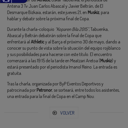
Antena 3 Tv Juan Carlos Abascal y Javier Beltrán, de El
Desmarque Bizkaia, estarán, este jueves 21, en
Muskiz
, para
hablar y debatir sobre la próxima final de Copa.
Durante la charla-coloquio
“Koparen Bila 2015”
, Tabuenka,
Abascal y Beltrán debatirán sobre la final de Copa que
enfrentará al
Athletic
y al Barça el próximo 30 de mayo, dando a
conocer su punto de vista sobre la situación del equipo rojiblanco
y sus posibilidades para hacerse con este título. El encuentro
comenzará a las 19:15 de la tarde en Meatzari Aretoa (
Muskiz
) y
estará presentado por el periodista Imanol Reino. La entrada es
gratuita.
Tras la charla, organizada por ByP Eventos Deportivos y
patrocinada por
Petronor
, se sorteará, entre todos los asistentes,
una entrada para la final de Copa en el Camp Nou.
VOLVER