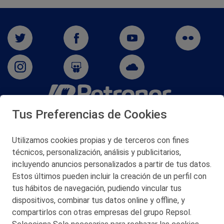
Tus Preferencias de Cookies
San Martín 5-Edificio Muñatones,
48550 Muskiz (Bizkaia)
Telf. 946 357 000
Utilizamos cookies propias y de terceros con fines
© 2026 Petronor S.A.
técnicos, personalización, análisis y publicitarios,
incluyendo anuncios personalizados a partir de tus datos.
Estos últimos pueden incluir la creación de un perfil con
tus hábitos de navegación, pudiendo vincular tus
dispositivos, combinar tus datos online y offline, y
CONTACTO
compartirlos con otras empresas del grupo Repsol.