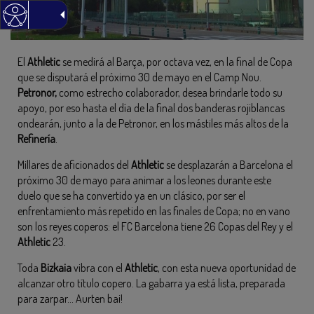
El
Athletic
se medirá al Barça, por octava vez, en la final de Copa
que se disputará el próximo 30 de mayo en el Camp Nou.
Petronor,
como estrecho colaborador, desea brindarle todo su
apoyo, por eso hasta el día de la final dos banderas rojiblancas
ondearán, junto a la de Petronor, en los mástiles más altos de la
Refinería
.
Millares de aficionados del
Athletic
se desplazarán a Barcelona el
próximo 30 de mayo para animar a los leones durante este
duelo que se ha convertido ya en un clásico, por ser el
enfrentamiento más repetido en las finales de Copa; no en vano
son los reyes coperos: el FC Barcelona tiene 26 Copas del Rey y el
Athletic
23.
Toda
Bizkaia
vibra con el
Athletic
, con esta nueva oportunidad de
alcanzar otro título copero. La gabarra ya está lista, preparada
para zarpar… Aurten bai!