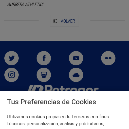
AURRERA ATHLETIC!
VOLVER
Tus Preferencias de Cookies
San Martín 5-Edificio Muñatones,
48550 Muskiz (Bizkaia)
Telf. 946 357 000
Utilizamos cookies propias y de terceros con fines
© 2026 Petronor S.A.
técnicos, personalización, análisis y publicitarios,