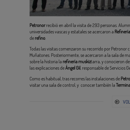
Petronor
recibió en abril la visita de 293 personas. Alumn
universidades vascas y estatales se acercaron a
Refinerí
de
refino
.
Todas las visitas comenzaron su recorrido por Petronor c
Muñatones. Posteriormente, se acercaron a la sala de ma
sobre la historia la
refinería muskiz
tarra, y conocieron d
las explicaciones de
Ángel Gil
, responsable de Servicios G
Como es habitual, tras recorres las instalaciones de
Petr
visitar una sala de control, y conocer también la
Termina
VO