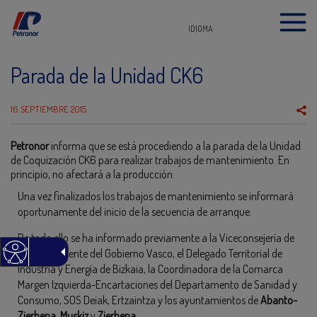
IDIOMA
Parada de la Unidad CK6
16 SEPTIEMBRE 2015
Petronor
informa que se está procediendo a la parada de la Unidad
de Coquización CK6 para realizar trabajos de mantenimiento. En
principio, no afectará a la producción.
Una vez finalizados los trabajos de mantenimiento se informará
oportunamente del inicio de la secuencia de arranque.
De todo ello se ha informado previamente a la Viceconsejería de
Medio Ambiente del Gobierno Vasco, el Delegado Territorial de
Industria y Energía de Bizkaia, la Coordinadora de la Comarca
Margen Izquierda-Encartaciones del Departamento de Sanidad y
Consumo, SOS Deiak, Ertzaintza y los ayuntamientos de
Abanto-
Zierbena
,
Muskiz
y
Zierbena
.