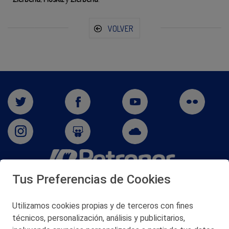
VOLVER
Tus Preferencias de Cookies
San Martín 5-Edificio Muñatones,
48550 Muskiz (Bizkaia)
Telf. 946 357 000
Utilizamos cookies propias y de terceros con fines
© 2026 Petronor S.A.
técnicos, personalización, análisis y publicitarios,