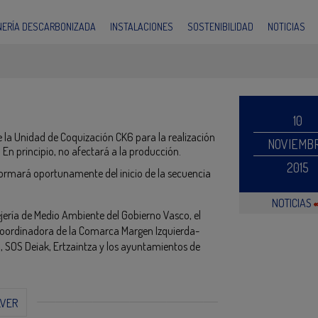
INERÍA DESCARBONIZADA
INSTALACIONES
SOSTENIBILIDAD
NOTICIAS
10
 la Unidad de Coquización CK6 para la realización
NOVIEMB
n principio, no afectará a la producción.
2015
formará oportunamente del inicio de la secuencia
NOTICIAS
jería de Medio Ambiente del Gobierno Vasco, el
la Coordinadora de la Comarca Margen Izquierda-
SOS Deiak, Ertzaintza y los ayuntamientos de
LVER