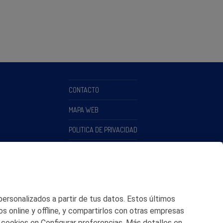
CONTACTO
MAPA WEB
POLITICA DE PRIVACIDAD
AVISO LEGAL
POLITICA DE COOKIES
CANAL DE ÉTICA
 personalizados a partir de tus datos. Estos últimos
os online y offline, y compartirlos con otras empresas
 cookies en Configurar preferencias. Más detalles en