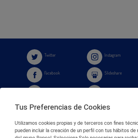
Twitter
Instagram
Facebook
Slideshare
Youtube
Soundcloud
Tus Preferencias de Cookies
Flickr
Utilizamos cookies propias y de terceros con fines técnico
pueden incluir la creación de un perfil con tus hábitos de
del grupo Repsol. Selecciona Solo necesarias para rechaz