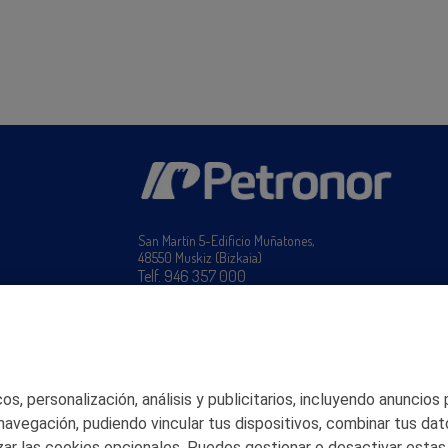
San Martín 5-Edificio Muñatones,
48550 Muskiz (Bizkaia)
Telf. 946 357 000
© 2026 Petronor S.A.
s, personalización, análisis y publicitarios, incluyendo anuncios
 navegación, pudiendo vincular tus dispositivos, combinar tus dat
ar las cookies opcionales. Puedes gestionar o desactivar estas