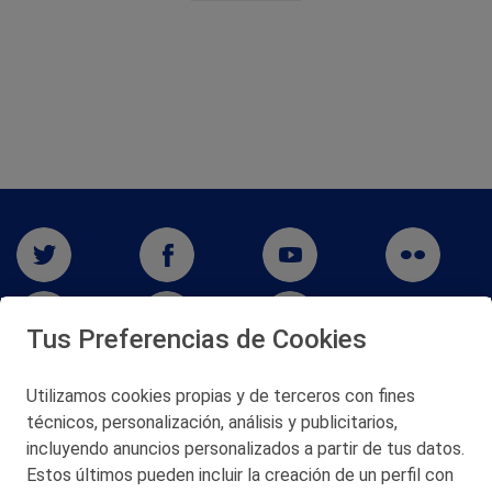
Tus Preferencias de Cookies
Utilizamos cookies propias y de terceros con fines
técnicos, personalización, análisis y publicitarios,
San Martín 5-Edificio Muñatones,
48550 Muskiz (Bizkaia)
incluyendo anuncios personalizados a partir de tus datos.
Telf. 946 357 000
Estos últimos pueden incluir la creación de un perfil con
© 2026 Petronor S.A.