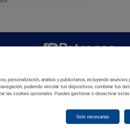
LVER
San Martín 5-Edificio Muñatones,
48550 Muskiz (Bizkaia)
Telf. 946 357 000
s, personalización, análisis y publicitarios, incluyendo anuncios
© 2026 Petronor S.A.
 navegación, pudiendo vincular tus dispositivos, combinar tus dat
ar las cookies opcionales. Puedes gestionar o desactivar estas
Solo necesarias