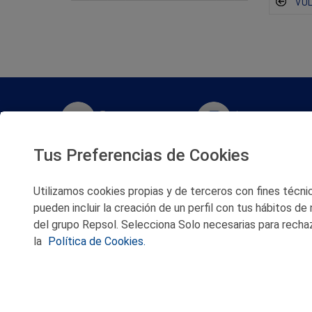
VO
Twitter
Instagram
Tus Preferencias de Cookies
Facebook
Slideshare
Utilizamos cookies propias y de terceros con fines técnico
Youtube
Soundcloud
pueden incluir la creación de un perfil con tus hábitos de
del grupo Repsol. Selecciona Solo necesarias para rechaz
Flickr
la
Política de Cookies.