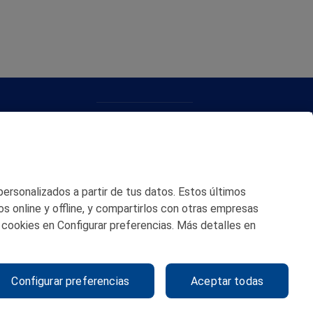
CONTACTO
MAPA WEB
POLITICA DE PRIVACIDAD
 personalizados a partir de tus datos. Estos últimos
AVISO LEGAL
os online y offline, y compartirlos con otras empresas
 cookies en Configurar preferencias. Más detalles en
POLITICA DE COOKIES
CANAL DE ÉTICA
Configurar preferencias
Aceptar todas