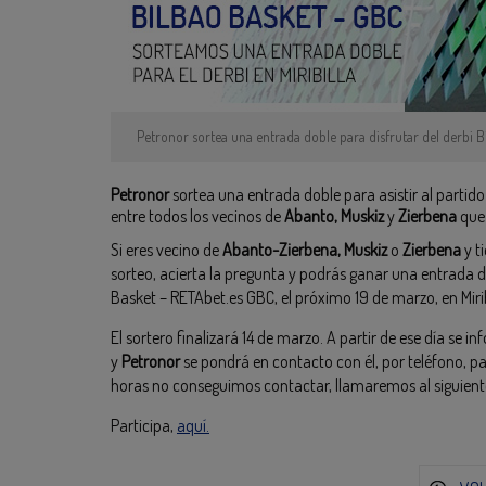
Petronor sortea una entrada doble para disfrutar del derbi 
Petronor
sortea una entrada doble para asistir al partid
entre todos los vecinos de
Abanto, Muskiz
y
Zierbena
que 
Si eres vecino de
Abanto-Zierbena, Muskiz
o
Zierbena
y t
sorteo, acierta la pregunta y podrás ganar una entrada do
Basket – RETAbet.es GBC, el próximo 19 de marzo, en Mirib
El sortero finalizará 14 de marzo. A partir de ese día se
y
Petronor
se pondrá en contacto con él, por teléfono, pa
horas no conseguimos contactar, llamaremos al siguiente
Participa,
aquí.