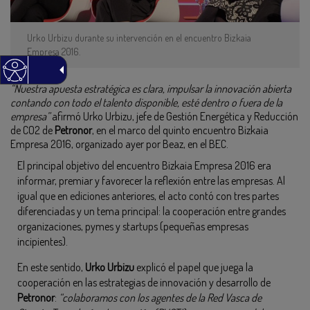
Urko Urbizu durante su intervención en el encuentro Bizkaia
Empresa 2016.
“Nuestra apuesta estratégica es clara, impulsar la innovación abierta
contando con todo el talento disponible, esté dentro o fuera de la
empresa”
afirmó Urko Urbizu, jefe de Gestión Energética y Reducción
de CO2 de
Petronor
, en el marco del quinto encuentro Bizkaia
Empresa 2016, organizado ayer por Beaz, en el BEC.
El principal objetivo del encuentro Bizkaia Empresa 2016 era
informar, premiar y favorecer la reflexión entre las empresas. Al
igual que en ediciones anteriores, el acto contó con tres partes
diferenciadas y un tema principal: la cooperación entre grandes
organizaciones, pymes y startups (pequeñas empresas
incipientes).
En este sentido,
Urko Urbizu
explicó el papel que juega la
cooperación en las estrategias de innovación y desarrollo de
Petronor
:
“colaboramos con los agentes de la Red Vasca de