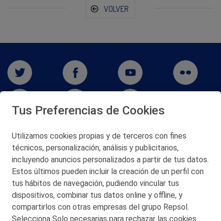
VOLVER
Tus Preferencias de Cookies
Utilizamos cookies propias y de terceros con fines
San Martín 5-Edificio Muñatones,
técnicos, personalización, análisis y publicitarios,
48550 Muskiz (Bizkaia)
incluyendo anuncios personalizados a partir de tus datos.
Telf. 946 357 000
Estos últimos pueden incluir la creación de un perfil con
© 2026 Petronor S.A.
tus hábitos de navegación, pudiendo vincular tus
dispositivos, combinar tus datos online y offline, y
compartirlos con otras empresas del grupo Repsol.
Selecciona Solo necesarias para rechazar las cookies