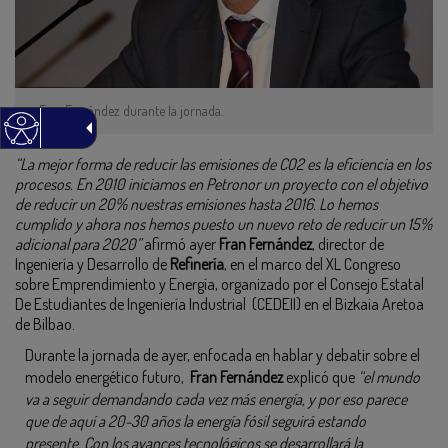
Fran Fernández durante la jornada.
“La mejor forma de reducir las emisiones de CO2 es la eficiencia en los
procesos. En 2010 iniciamos en Petronor un proyecto con el objetivo
de reducir un 20% nuestras emisiones hasta 2016. Lo hemos
cumplido y ahora nos hemos puesto un nuevo reto de reducir un 15%
adicional para 2020”
afirmó ayer
Fran Fernández
, director de
Ingeniería y Desarrollo de
Refinería
, en el marco del XL Congreso
sobre Emprendimiento y Energía, organizado por el Consejo Estatal
De Estudiantes de Ingeniería Industrial (CEDEII) en el Bizkaia Aretoa
de Bilbao.
Durante la jornada de ayer, enfocada en hablar y debatir sobre el
modelo energético futuro,
Fran Fernández
explicó que
“el mundo
va a seguir demandando cada vez más energía, y por eso parece
que de aquí a 20-30 años la energía fósil seguirá estando
presente. Con los avances tecnológicos se desarrollará la