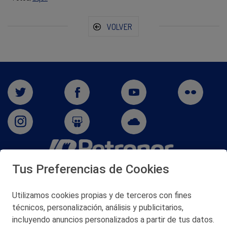
VOLVER
Tus Preferencias de Cookies
San Martín 5-Edificio Muñatones,
48550 Muskiz (Bizkaia)
Telf. 946 357 000
Utilizamos cookies propias y de terceros con fines
© 2026 Petronor S.A.
técnicos, personalización, análisis y publicitarios,
incluyendo anuncios personalizados a partir de tus datos.