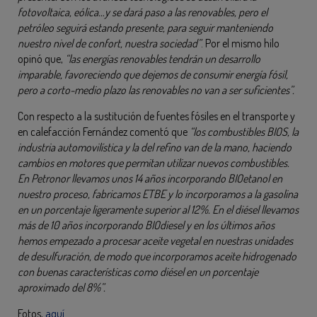
fotovoltaica, eólica…y se dará paso a las renovables, pero el
petróleo seguirá estando presente, para seguir manteniendo
nuestro nivel de confort, nuestra sociedad”
. Por el mismo hilo
opinó que,
“las energías renovables tendrán un desarrollo
imparable, favoreciendo que dejemos de consumir energía fósil,
pero a corto-medio plazo las renovables no van a ser suficientes”.
Con respecto a la sustitución de fuentes fósiles en el transporte y
en calefacción Fernández comentó que
“los combustibles BIOS, la
industria automovilística y la del refino van de la mano, haciendo
cambios en motores que permitan utilizar nuevos combustibles.
En Petronor llevamos unos 14 años incorporando BIOetanol en
nuestro proceso, fabricamos ETBE y lo incorporamos a la gasolina
en un porcentaje ligeramente superior al 12%. En el diésel llevamos
más de 10 años incorporando BIOdiesel y en los últimos años
hemos empezado a procesar aceite vegetal en nuestras unidades
de desulfuración, de modo que incorporamos aceite hidrogenado
con buenas características como diésel en un porcentaje
aproximado del 8%”.
Fotos,
aquí.