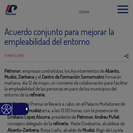
IDIOMA
Acuerdo conjunto para mejorar la
empleabilidad del entorno
11 MAYO 2016
Petronor
, empresas contratistas, los Ayuntamientos de
Abanto,
Muskiz, Zierbena
y el
Centro de Formación Somorrostro
firmarán
mañana, día 12 de mayo, un convenio de colaboración para facilitar
la empleabilidad de las personas en paro de los municipios del
entorno de la
refinería.
La Rueda de Prensa se llevará a cabo, en el Palacio Muñatones de
la
refinería muskiz
tarra, a las 13:00 horas, con la presencia de
Emiliano López Atxurra
, presidente de
Petronor, Andreu Puñet
,
consejero delegado de la
refinería
, Maite Etxebarria, alcaldesa de
Abanto-Zierbena
, Borja Liaño, alcalde de
Muskiz
, Iñigo de Loyola