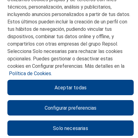
© 2026 Petronor S.A.
técnicos, personalización, análisis y publicitarios,
incluyendo anuncios personalizados a partir de tus datos.
Estos últimos pueden incluir la creación de un perfil con
tus hábitos de navegación, pudiendo vincular tus
dispositivos, combinar tus datos online y offline, y
CONTACTO
compartirlos con otras empresas del grupo Repsol.
Selecciona Solo necesarias para rechazar las cookies
MAPA WEB
opcionales. Puedes gestionar o desactivar estas
POLITICA DE PRIVACIDAD
cookies en Configurar preferencias. Más detalles en la
Política de Cookies.
AVISO LEGAL
Aceptar todas
POLITICA DE COOKIES
CANAL DE ÉTICA
Configurar preferencias
Solo necesarias