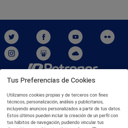
Tus Preferencias de Cookies
San Martín 5-Edificio Muñatones,
48550 Muskiz (Bizkaia)
Telf. 946 357 000
Utilizamos cookies propias y de terceros con fines
© 2026 Petronor S.A.
técnicos, personalización, análisis y publicitarios,
incluyendo anuncios personalizados a partir de tus datos.
Estos últimos pueden incluir la creación de un perfil con
tus hábitos de navegación, pudiendo vincular tus