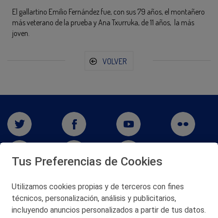
El gallartino Emilio Fernández fue, con sus 79 años, el montañero
más veterano de la prueba y Ana Txurruka, de 11 años, la más
joven.
VOLVER
Tus Preferencias de Cookies
Utilizamos cookies propias y de terceros con fines
San Martín 5-Edificio Muñatones,
técnicos, personalización, análisis y publicitarios,
48550 Muskiz (Bizkaia)
incluyendo anuncios personalizados a partir de tus datos.
Telf. 946 357 000