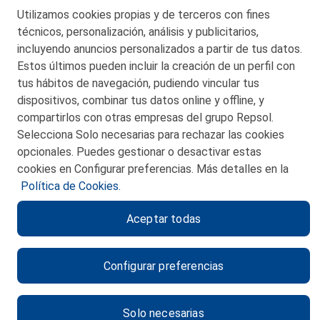
Telf. 946 357 000
Utilizamos cookies propias y de terceros con fines
© 2026 Petronor S.A.
técnicos, personalización, análisis y publicitarios,
incluyendo anuncios personalizados a partir de tus datos.
Estos últimos pueden incluir la creación de un perfil con
tus hábitos de navegación, pudiendo vincular tus
dispositivos, combinar tus datos online y offline, y
CONTACTO
compartirlos con otras empresas del grupo Repsol.
Selecciona Solo necesarias para rechazar las cookies
MAPA WEB
opcionales. Puedes gestionar o desactivar estas
POLITICA DE PRIVACIDAD
cookies en Configurar preferencias. Más detalles en la
Política de Cookies.
AVISO LEGAL
Aceptar todas
POLITICA DE COOKIES
CANAL DE ÉTICA
Configurar preferencias
Solo necesarias