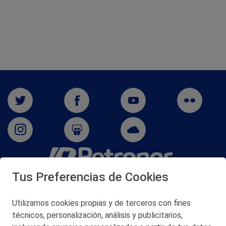
Tus Preferencias de Cookies
San Martín 5-Edificio Muñatones,
48550 Muskiz (Bizkaia)
Telf. 946 357 000
Utilizamos cookies propias y de terceros con fines
© 2026 Petronor S.A.
técnicos, personalización, análisis y publicitarios,