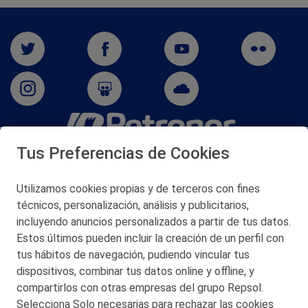
Tus Preferencias de Cookies
San Martín 5-Edificio Muñatones,
48550 Muskiz (Bizkaia)
Telf. 946 357 000
Utilizamos cookies propias y de terceros con fines
© 2026 Petronor S.A.
técnicos, personalización, análisis y publicitarios,
incluyendo anuncios personalizados a partir de tus datos.
Estos últimos pueden incluir la creación de un perfil con
tus hábitos de navegación, pudiendo vincular tus
dispositivos, combinar tus datos online y offline, y
CONTACTO
compartirlos con otras empresas del grupo Repsol.
Selecciona Solo necesarias para rechazar las cookies
MAPA WEB