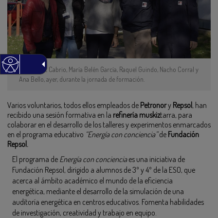
Montserrat Cabrio, María Belén García, Raquel Guindo, Nacho Corral y
Ana Bello, ayer, durante la jornada de formación.
Varios voluntarios, todos ellos empleados de
Petronor
y
Repsol
, han
recibido una sesión formativa en la
refinería muskiz
tarra, para
colaborar en el desarrollo de los talleres y experimentos enmarcados
en el programa educativo
“Energía con conciencia”
de
Fundación
Repsol.
El programa de
Energía con conciencia
es una iniciativa de
Fundación Repsol, dirigido a alumnos de 3º y 4º de la ESO, que
acerca al ámbito académico el mundo de la eficiencia
energética, mediante el desarrollo de la simulación de una
auditoría energética en centros educativos. Fomenta habilidades
de investigación, creatividad y trabajo en equipo.