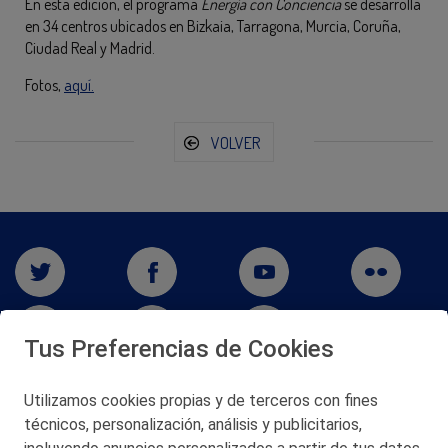
En esta edición, el programa
Energía con Conciencia
se desarrolla
en 34 centros ubicados en Bizkaia, Tarragona, Murcia, Coruña,
Ciudad Real y Madrid.
Fotos,
aquí.
VOLVER
Tus Preferencias de Cookies
Utilizamos cookies propias y de terceros con fines
técnicos, personalización, análisis y publicitarios,
San Martín 5-Edificio Muñatones,
48550 Muskiz (Bizkaia)