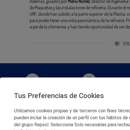
Además, guiados por
Manu Núñez
, director de Ingeniería
de Maquetas y las instalaciones de refinería. Durante el 
URF, donde han subido a la parte superior de la Planta,
para poder tener una vista panorámica de la refinería. 
a pie de la chimenea, y han tenido oportunidad de ver de 
VO
Twitter
Instagram
Tus Preferencias de Cookies
Facebook
Slideshare
Utilizamos cookies propias y de terceros con fines técnico
Youtube
Soundcloud
pueden incluir la creación de un perfil con tus hábitos de
del grupo Repsol. Selecciona Solo necesarias para rechaz
Flickr