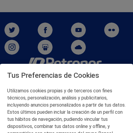
Tus Preferencias de Cookies
San Martín 5-Edificio Muñatones,
48550 Muskiz (Bizkaia)
Telf. 946 357 000
Utilizamos cookies propias y de terceros con fines
© 2026 Petronor S.A.
técnicos, personalización, análisis y publicitarios,
incluyendo anuncios personalizados a partir de tus datos.
Estos últimos pueden incluir la creación de un perfil con
tus hábitos de navegación, pudiendo vincular tus
dispositivos, combinar tus datos online y offline, y
CONTACTO