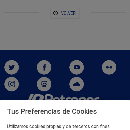
VOLVER
Tus Preferencias de Cookies
San Martín 5-Edificio Muñatones,
48550 Muskiz (Bizkaia)
Telf. 946 357 000
Utilizamos cookies propias y de terceros con fines
© 2026 Petronor S.A.