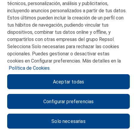
técnicos, personalización, análisis y publicitarios,
incluyendo anuncios personalizados a partir de tus datos.
Estos últimos pueden incluir la creación de un perfil con
tus hábitos de navegación, pudiendo vincular tus
dispositivos, combinar tus datos online y offline, y
CONTACTO
compartirlos con otras empresas del grupo Repsol.
Selecciona Solo necesarias para rechazar las cookies
MAPA WEB
opcionales. Puedes gestionar o desactivar estas
POLITICA DE PRIVACIDAD
cookies en Configurar preferencias. Más detalles en la
Política de Cookies.
AVISO LEGAL
Aceptar todas
POLITICA DE COOKIES
CANAL DE ÉTICA
Configurar preferencias
Solo necesarias