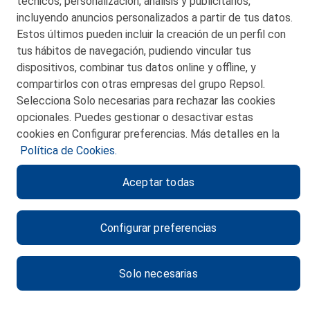
técnicos, personalización, análisis y publicitarios,
incluyendo anuncios personalizados a partir de tus datos.
Estos últimos pueden incluir la creación de un perfil con
tus hábitos de navegación, pudiendo vincular tus
dispositivos, combinar tus datos online y offline, y
CONTACTO
compartirlos con otras empresas del grupo Repsol.
Selecciona Solo necesarias para rechazar las cookies
MAPA WEB
opcionales. Puedes gestionar o desactivar estas
POLITICA DE PRIVACIDAD
cookies en Configurar preferencias. Más detalles en la
Política de Cookies.
AVISO LEGAL
Aceptar todas
POLITICA DE COOKIES
CANAL DE ÉTICA
Configurar preferencias
Solo necesarias