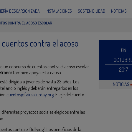
INERÍA DESCARBONIZADA
INSTALACIONES
SOSTENIBILIDAD
NOTICIAS
TOS CONTRA EL ACOSO ESCOLAR
 cuentos contra el acoso
04
OCTUBR
 un concurso de cuentos contra el acoso escolar,
2017
etronor
también apoya esta causa.
está dirigida a jóvenes de hasta 23 años. Los
NOTICIAS
tellano o inglés y deberán entregarlos en los
ción
cuentos@fairsaturday.org
. El eje del cuento
diferentes proyectos sociales elegidos entre las
an.
uentos contra el Bullying”. Los beneficios de la