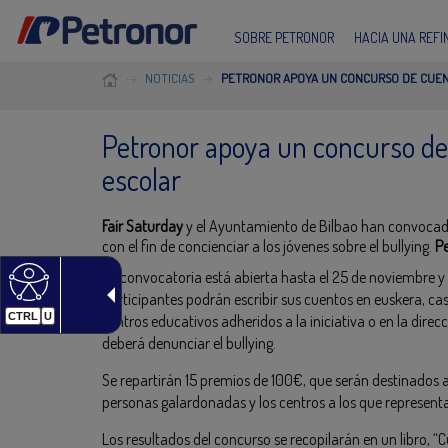
SOBRE PETRONOR
HACIA UNA REF
NOTICIAS
PETRONOR APOYA UN CONCURSO DE CUEN
Petronor apoya un concurso de
escolar
Fair Saturday
y el Ayuntamiento de Bilbao han convocado
con el fin de concienciar a los jóvenes sobre el bullying.
P
La convocatoria está abierta hasta el 25 de noviembre y 
participantes podrán escribir sus cuentos en euskera, cas
CTRL
U
centros educativos adheridos a la iniciativa o en la direc
deberá denunciar el bullying.
Se repartirán 15 premios de 100€, que serán destinados a 
personas galardonadas y los centros a los que represent
Los resultados del concurso se recopilarán en un libro, “C