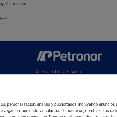
oyectos sociales.
LVER
San Martín 5-Edificio Muñatones,
48550 Muskiz (Bizkaia)
Telf. 946 357 000
© 2026 Petronor S.A.
s, personalización, análisis y publicitarios, incluyendo anuncios
 navegación, pudiendo vincular tus dispositivos, combinar tus dat
ar las cookies opcionales. Puedes gestionar o desactivar estas