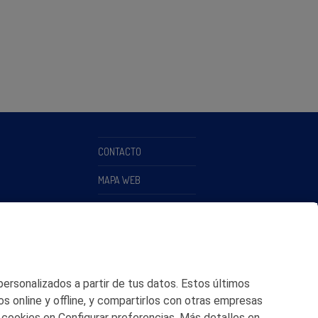
CONTACTO
MAPA WEB
POLITICA DE PRIVACIDAD
AVISO LEGAL
POLITICA DE COOKIES
 personalizados a partir de tus datos. Estos últimos
CANAL DE ÉTICA
os online y offline, y compartirlos con otras empresas
 cookies en Configurar preferencias. Más detalles en