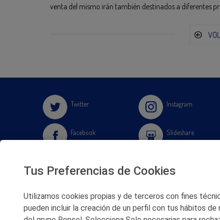
venta del mismo irán también destinados a diferentes pr
VO
Twitter
Instagram
Facebook
Slideshare
Youtube
Soundcloud
Tus Preferencias de Cookies
Flickr
Utilizamos cookies propias y de terceros con fines técnico
pueden incluir la creación de un perfil con tus hábitos de
del grupo Repsol. Selecciona Solo necesarias para rechaz